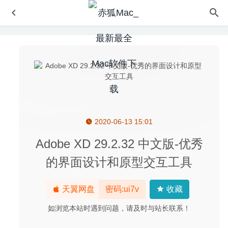
2020-06-13 15:01
Audio Playr 2.3.1 – 简单易用的Mac视频播放器
2021-04-24
Planner 5D 4.2.30 for Mac中文版-易于使用的2D/3D室内设
Adobe XD 29.2.32 中文版-优秀
计工具
2020-03-10
的界面设计和原型交互工具
Adware Zap Pro 2.7.6.3 中文版-浏览器恶意广告清理及重
置工具
2020-06-11
天翼网盘
密码:ui7v
收藏
1Password 7.9.4 中文版-功能强大的密码管理工具
2022-
05-10
如浏览本站时遇到问题，请及时与站长联系！
DaVinci Resolve Studio(达芬奇) 16.2.4 中文版-顶级视频调