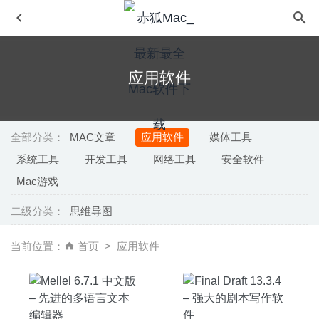
应用软件
全部分类：
MAC文章
应用软件
媒体工具
系统工具
开发工具
网络工具
安全软件
Little Snitch 4.5.5456 – 优秀的老牌Mac防火墙软件
2020-
Mac游戏
04-19
二级分类：
Color Finale Pro 2.0.52 – 专业的视频颜色分级调色插件
思维导图
2020-10-09
当前位置：
首页
应用软件
iA Writer 5.5 中文版-界面非常清爽的MarkDown写作工具
2020-05-15
TextSoap 9.7.5 – 文本文档格式清理工具
2026-07-12
Adobe Indesign 2020 15.1 中文版-专业的印刷排版工具