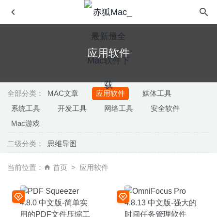
应用软件
全部分类：
MAC文章
应用软件
媒体工具
系统工具
开发工具
网络工具
安全软件
WonderPen(妙笔) 1.8.0 中文版-易用的写作工具
2020-08-
Mac游戏
24
二级分类：
Microsoft Office 2019 16.40 中文版-微软Office办公套件
思维导图
2020-08-12
当前位置：
首页
应用软件
Sound Grinder Pro 3.6 – 音频批量编辑转换工具
2026-07-
07
Reallusion Cartoon Animator 4.51.3511.1 中文版–专业的
2D动画设计工具
2021-11-25