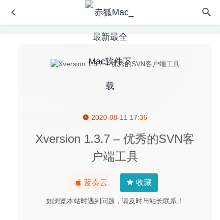
2020-08-11 17:36
Affinity Publisher 1.8.0 for Mac中文版-逆天的专业设计必备
软件
2020-02-26
Xversion 1.3.7 – 优秀的SVN客
Mediahuman Youtube Downloader 3.9.9.42.2807 – 非常
户端工具
方便的Youtube视频下载工具
2020-07-29
Terminus 1.0.105 for Mac免费版-支持SSH的mac终端模拟
蓝奏云
收藏
器
2020-03-27
Cardhop 1.3.5 – 通讯录联系人管理工具
2020-09-09
如浏览本站时遇到问题，请及时与站长联系！
iRingg 4.0.16 – 优秀的iPhone铃声制作工具
2022-02-24