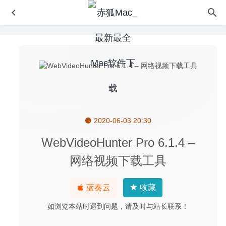
2020-06-03 20:30
DxO PhotoLab 3 ELITE Edition 3.3.2.58 – 强大的RAW图
像处理软件
2020-07-02
WebVideoHunter Pro 6.1.4 –
Fig Player 1.3.37 中文版 – 简洁的视频播放器
2026-06-23
网络视频下载工具
CAD迷你看图 4.4.1 中文版-CAD文件DWG快速查看工具
2020-04-23
蓝奏云
收藏
Tenorshare iCareFone 6.0.1.1 for Mac中文版-ios设备管理
及优化加速软件
2020-03-25
如浏览本站时遇到问题，请及时与站长联系！
Things 3.13 中文版-GTD时间日程管理工具
2020-09-18