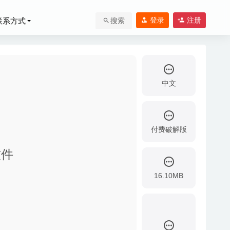
登录
注册
联系方式
搜索
中文
付费破解版
6-13
软件
04
16.10MB
写工具
2020-08-