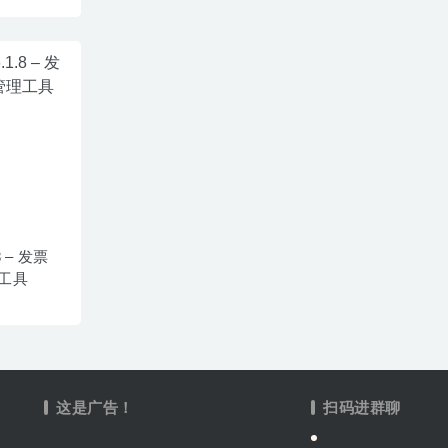
.8 – 发票
工具
这是广告！
扫码进群聊