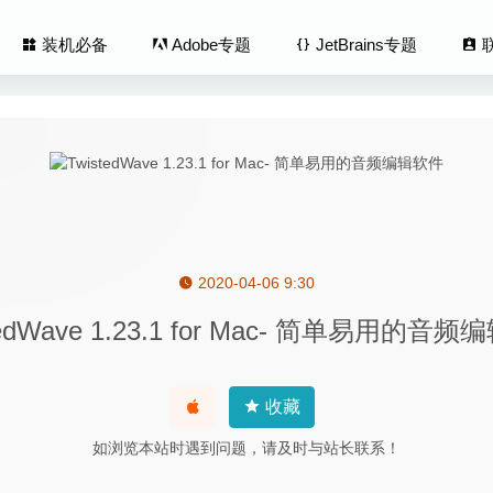
装机必备
Adobe专题
JetBrains专题
2020-04-06 9:30
.3.7 – 方便易用的应用程序切换工具
2023-03-31
tedWave 1.23.1 for Mac- 简单易用的音
 Data Recovery 1.5.6 – MacOS系统数据恢复工具
2024-02-27
us Zap Pro 3.9.7 中文版-MacOS全面的杀毒软件
2020-07-30
Code Photo Ninja 1.4.0d- 专业的RAW照片转换工具
2021-08-09
收藏
Pen(妙笔) 1.8.0 中文版-易用的写作工具
2020-08-24
如浏览本站时遇到问题，请及时与站长联系！