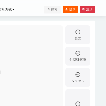
登录
注册
联系方式
搜索
英文
付费破解版
档
5.80MB
0-06-21