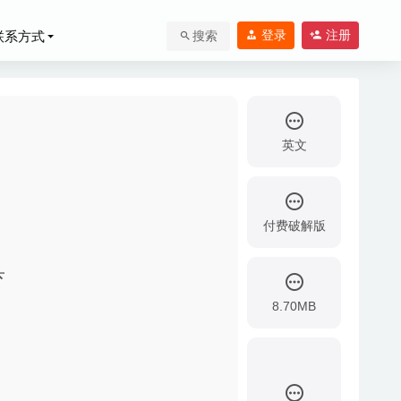
登录
注册
联系方式
搜索
英文
付费破解版
具
02
8.70MB