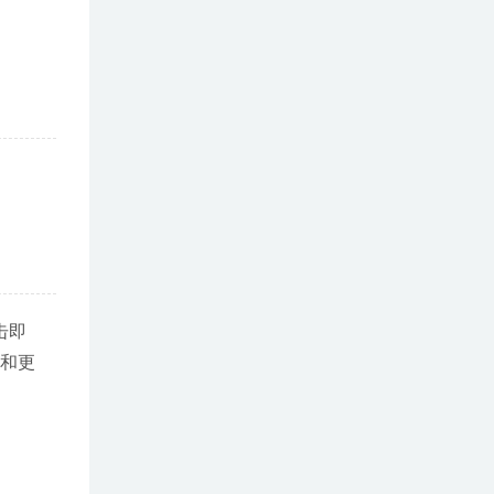
击即
份和更