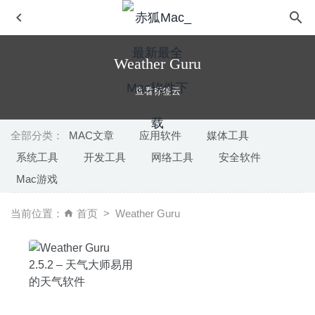
Weather Guru
查看标签云
全部分类：
MAC文章
应用软件
媒体工具
系统工具
开发工具
网络工具
安全软件
Magnet Pro 3.0.7 中文版-优秀的窗口大小控制工具
2025-
Mac游戏
04-13
Debookee 8.2.0 – 强大的网络数据抓包分析工具
2025-02-
当前位置：
首页
Weather Guru
22
Syncovery 11.15.16 – 实时自动备份同步工具
2026-07-27
Vidmore Video Converter 1.0.16 for Mac破解版–非常优秀
的音视频格式转换软件
2020-02-29
SwitchResX 4.10.1 – 简单易用的屏幕分辨率修改工具