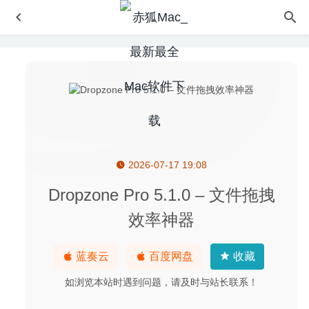
2026-07-17 19:08
Sweet Home 3D 7.5.7 – 3D室内装潢设计软件
2024-12-24
Slidepad 1.0.34 – WEB应用侧边滑动窗口切换神器
2020-
Dropzone Pro 5.1.0 – 文件拖拽
07-25
效率神器
WebVideoHunter Pro 6.0.9 for Mac- 网络视频下载工具
2020-04-06
蓝奏云
百度网盘
收藏
PullTube 1.5.4 中文版-非常好用的高颜值Youtube视频下载
器
2020-09-09
如浏览本站时遇到问题，请及时与站长联系！
VLC Media Player 3.0.10 中文版-优秀的老牌媒体播放器