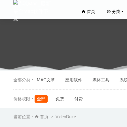
首页
分类
Sweet H
全部分类：
MAC文章
应用软件
媒体工具
系
火车山谷世界
Live H
价格权限：
全部
免费
付费
iA Wri
Hydra 
当前位置：
首页
VideoDuke