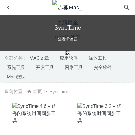
SyncTime
查看标签云
全部分类：
MAC文章
应用软件
媒体工具
系统工具
开发工具
网络工具
安全软件
Shredo 1.2.8.6 – 美观实用的文件粉碎机
2026-06-16
Mac游戏
Sound Control 2.5.0 – HDMI音量控制软件
2020-07-29
Tableau Desktop 2019 1.0 for Mac- 专业的可视化数据管理
当前位置：
首页
SyncTime
与分析软件
2020-03-01
Translatium 11.1.1 for Mac中文版-多功能能且超快的Mac
翻译工具
2020-04-03
AltTab 3.16.3 中文版-窗口快速切换神器
2020-04-27