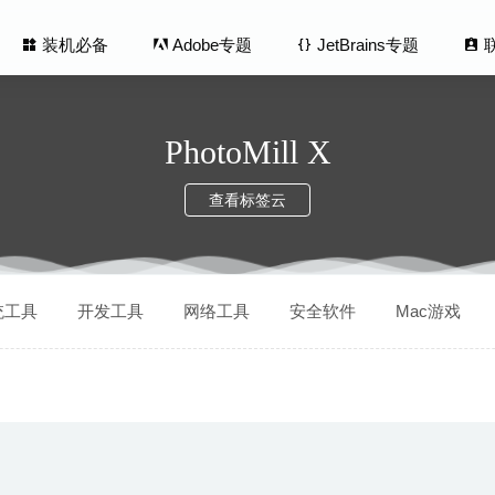
装机必备
Adobe专题
JetBrains专题
PhotoMill X
查看标签云
te File Finder Pro 9.1 – 重复文件查找及清理工具
2026-05-26
统工具
开发工具
网络工具
安全软件
Mac游戏
y Designer Beta 1.10.8 中文版-最流畅的矢量图形设计工具
2023-11-1
pert 2.5.11 中文版-最好用的PDF工具之一
2020-08-24
 1.3.7 – 基于规则的时间自动化跟踪的软件
2023-05-04
me 3.2 – 优秀的系统时间同步工具
2020-09-20