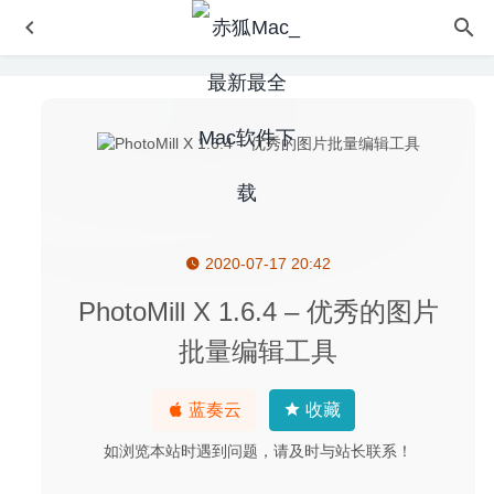
2020-07-17 20:42
EndNote X9.3.2 fixed for Mac- 专业的文献论文管理软件
2020-03-09
PhotoMill X 1.6.4 – 优秀的图片
Macx Video Converter Pro 6.9.0 中文破解版–功能强大的
批量编辑工具
视频格式转换工具
2025-08-19
OmniFocus Pro 3.9.2 中文版-强大的时间任务管理软件
蓝奏云
收藏
2020-08-29
[实时更新]Adobe 监测IP快速屏蔽软件-专为解决Adobe 系
如浏览本站时遇到问题，请及时与站长联系！
列破解软件弹窗
2025-07-23