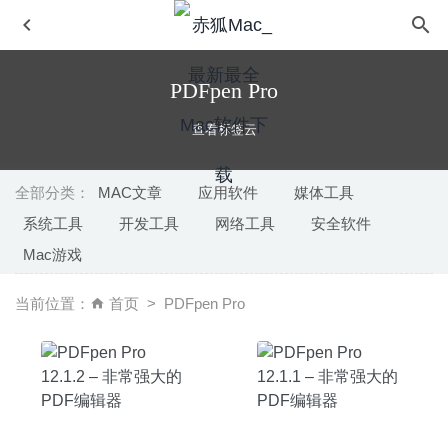
PDFpen Pro
查看标签云
全部分类：
MAC文章
应用软件
媒体工具
系统工具
开发工具
网络工具
安全软件
微信小助手 2.5.3 中文版-微信登录免认证消息防撤回及微信
Mac游戏
多开
2020-04-01
Sidify Apple Music Converter 1.5.2 – 优秀的iTunes音频格
当前位置：
首页
PDFpen Pro
式转换工具
2020-04-09
FliFlik KleanOut for Photo 6.3.0 中文版-AI智能背景水印清
除工具
2024-11-01
Chaos Control 1.16.4 – GTD任务待办事项管理
2023-12-21
OmniOutLiner Pro 5.5.3 for Mac中文版-非常强大的知识大