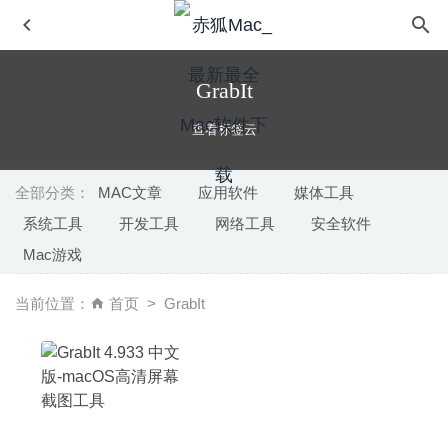
GrabIt
查看标签云
全部分类：
MAC文章
应用软件
媒体工具
系统工具
开发工具
网络工具
安全软件
Syncmate Expert 8.10.575 – MacOS全功能数据同步工具
Mac游戏
2026-01-29
GrandTotal 6.1.2 – 发票模板设计及管理工具
2020-05-11
当前位置：
首页
GrabIt
Principle 6.42 – 界面交互动画设计神器
2025-11-08
RAW Power 3.0 – 优秀的RAW图像处理工具
2020-04-19
Picture Collage Maker 3.7.7 中文版 – 照片拼接制作工具
2021-12-04