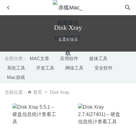
Disk Xray
查看标签云
全部分类：
MAC文章
应用软件
媒体工具
系统工具
开发工具
网络工具
安全软件
Disk Clean Pro 6.3 – macOS 系统垃圾清理工具
2022-06-
Mac游戏
30
Mediahuman Youtube Downloader 3.9.9.45.0609 – 非常
当前位置：
首页
Disk Xray
方便的Youtube视频下载工具
2020-09-07
Principle 5.11 – 界面交互动画设计神器
2020-05-22
Deliver Express 2.7.12 – 快速的FTP传输工具
2025-12-14
4K Video Downloader 4.12.5 中文版-YouTube、Vimeo视
频下载工具
2020-06-27