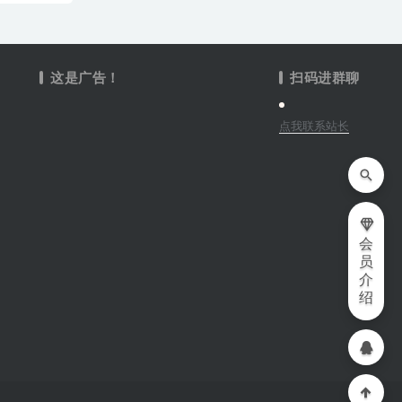
这是广告！
扫码进群聊
点我联系站长
会
员
介
绍