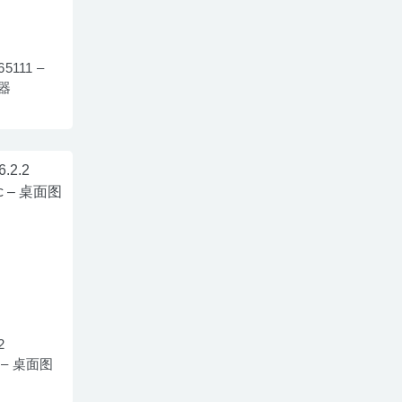
.65111 –
器
2
ac – 桌面图