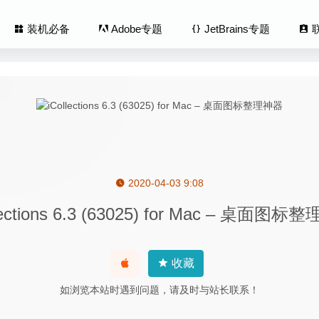
装机必备
Adobe专题
JetBrains专题
2020-04-03 9:08
法 1.4.4 RL for Mac中文版-为应用分配不同的输入法
2020-02
lections 6.3 (63025) for Mac – 桌面图
Snapshot 5.4.0 – 高效便捷的屏幕截图工具
2021-09-27
P 9.0.0.3687 for Mac中文版-交互原型设计神器
2020-03-23
1.0.8 – 代码编辑器集成的实时设计输出工具
2021-11-25
收藏
ii 2020 5.1.9-Adobe系列软件通用激活工具
2020-04-01
如浏览本站时遇到问题，请及时与站长联系！