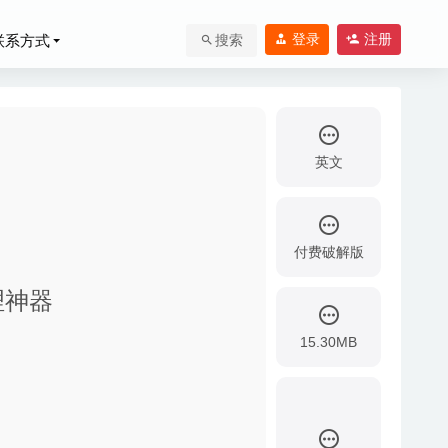
登录
注册
联系方式
搜索
英文
付费破解版
-24
标整理神器
15.30MB