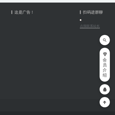
这是广告！
扫码进群聊
点我联系站长
会
员
介
绍