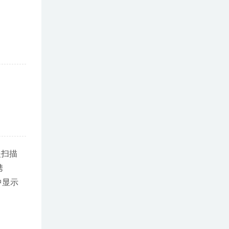
夹扫描
携
中显示