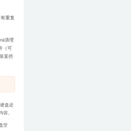
所有重复
ra清理
附件（可
除某些
个硬盘还
内容。
盘空