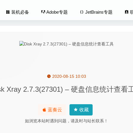
装机必备
Adobe专题
JetBrains专题
2020-08-15 10:03
.0.1.1 – 非常强大的音乐标签编辑及管理工具
2020-08-16
sk Xray 2.7.3(27301) – 硬盘信息统计查
ase 6.6 中文版-最直观的个人数据库管理器
2020-11-28
Enhance Pro 4.1 中文版-RAW转HDR照片工具
2020-07-08
ch Perfectly Clear Complete 3.12.2.2045 中文版-图像磨皮调
蓝奏云
收藏
如浏览本站时遇到问题，请及时与站长联系！
ark 3.4.7 中文版-网络数据包分析工具
2021-07-15