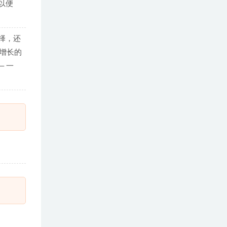
以便
择，还
断增长的
 一