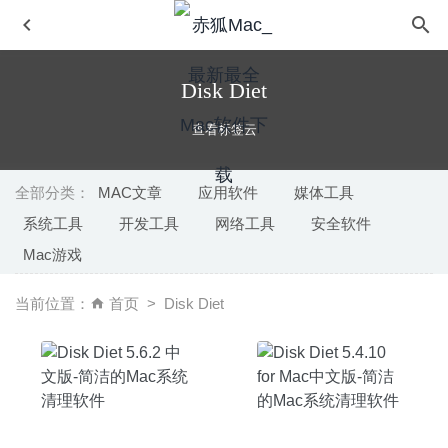
Disk Diet
查看标签云
全部分类：
MAC文章
应用软件
媒体工具
系统工具
开发工具
网络工具
安全软件
SimpleMind Pro 1.26.1 中文版-轻量的思维导图工具
2020-
Mac游戏
07-21
PDFpen Pro 12.1.2 – 非常强大的PDF编辑器
2020-07-16
当前位置：
首页
Disk Diet
Slidepad 1.0.33 – WEB应用侧边滑动窗口切换神器
2020-
06-26
SiteSucker 3.2.2 – 实用的网站内容离线下载器
2020-07-22
Perfect Horizon Full 1.2 – 视频画面调整及修复工具
2021-
05-07