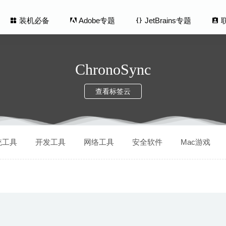
装机必备
Adobe专题
JetBrains专题
ChronoSync
查看标签云
udition 2020 13.0.4(免激活版) for Mac中文版-非常专业的音频
统工具
开发工具
网络工具
安全软件
Mac游戏
 1.2.0 中文版-性能优化及清理工具
2020-05-19
be 1.3.7 for Mac中文版-非常好用的高颜值Youtube视频下载器
2020-
Apple Music Converter 3.8.1 中文版 – 优秀的iTunes音频格式转换
.1.6 – 开发者必备API文档和代码片段管理器
2020-05-31