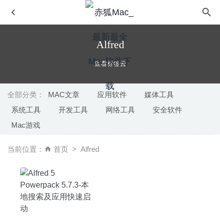
Alfred
查看标签云
全部分类：
MAC文章
应用软件
媒体工具
系统工具
开发工具
网络工具
安全软件
Type Fu 4.7.3 – 打字练习工具
2020-05-31
Mac游戏
Timemator 2.5.1 中文版-时间自动跟踪工具
2020-05-07
4K Wallpaper 2.9 – 4K高清壁纸软件
2026-04-28
当前位置：
首页
Alfred
Ulysses 19.2 中文版-最好用的Markdown写作神器
2020-
05-20
Gifox Pro 2.2.5 – 最好用的Gif动画录制工具
2021-02-23