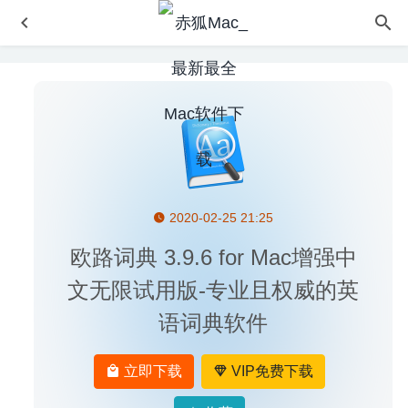
2020-02-25 21:25
Mark Text 0.16.0 for Mac-最好的Markdown编辑器
2020-
03-28
欧路词典 3.9.6 for Mac增强中
iCollections 6.3.1 (63111) – 桌面图标整理神器
2020-04-17
文无限试用版-专业且权威的英
Downie 4.1 中文版-视频网站视频下载工具
2020-07-20
语词典软件
FileMaker Pro 22.0.6.601 中文版-强大且便捷的App开发神
器
2026-05-12
立即下载
VIP免费下载
Adobe Lightroom Classic 2020 9.4 中文版-专业的图像后期
处理软件
2020-08-17