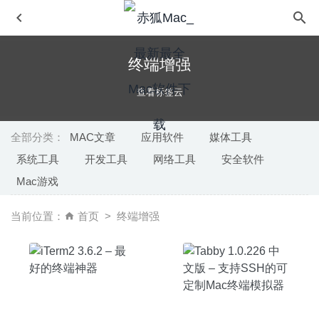
终端增强
查看标签云
全部分类：
MAC文章
应用软件
媒体工具
系统工具
开发工具
网络工具
安全软件
Luminar 4.2.0 (6124) for Mac 中文版-强大易用的图像处理
Mac游戏
软件
2020-03-21
Path Finder 9.3.1 中文版-功能强大的文件管理器
2020-05-
当前位置：
首页
终端增强
15
FoldersSynchronizer 5.1.1 – 文件夹同步工具
2020-08-08
Elmedia Video Player Pro 7.14.2226 中文版-MacOS全能
视频播放器
2020-08-12
Vectorize 1.1 中文版 – 图像矢量化快速转换工具
2021-12-