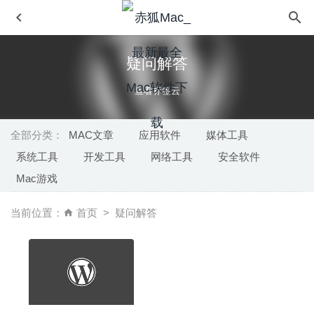
疑问解答
查看标签云
全部分类：
MAC文章
应用软件
媒体工具
系统工具
开发工具
网络工具
安全软件
Adobe InCopy 2020 15.1.1 中文版-优秀的写作编辑协同工
Mac游戏
具
2020-07-27
Aurora HDR 2019 1.0.2(6495) 中文版-非常优秀的HDR照
当前位置：
首页
疑问解答
片编辑器
2023-02-17
AltTab 4.4.0 中文版-窗口快速切换神器
2020-07-16
Fliqlo 1.8.1 for Mac中文版-翻转数字时钟屏幕保护程序
2020-02-20
Morph Age Pro 5.0.4 – 有意思的视频人脸拼接软件
2020-