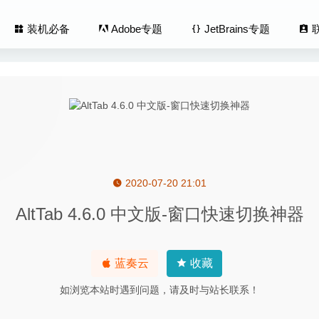
装机必备
Adobe专题
JetBrains专题
2020-07-20 21:01
Total Media Converter 9.1.50 – 实用的媒体视频格式转换器
2023-01
AltTab 4.6.0 中文版-窗口快速切换神器
Synchronizer 5.1.0 – 文件夹同步工具
2020-07-24
ader Pro 2.7.4 中文版-PDF文档编辑/批注/OCR/转换与表格填写
tor 1.2.7 – 图像照片Exif元数据编辑工具
2025-05-22
蓝奏云
收藏
Aquarella 1.38 – 图片水彩画软件
2020-12-28
如浏览本站时遇到问题，请及时与站长联系！