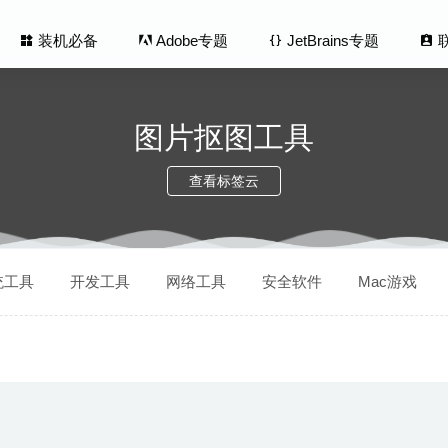
装机必备
Adobe专题
JetBrains专题
图片抠图工具
查看标签云
Recorder by Omi 1.3.25 中文版 – 强大易用的录屏工具
2026-02-04
统工具
开发工具
网络工具
安全软件
Mac游戏
ft Remote Desktop 10.4.1 (1820) – 微软Windows远程桌面控制软
Up Premium 9.8.1 – 功能强大的macOS系统优化工具
2021-12-25
humbnails Maker 3.2.0 – 视频缩略图制作工具
2020-05-03
 1.4.2 – 触控板和鼠标增强工具
2020-07-02