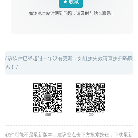
收藏
VideoDuke 1.7 (268) for Mac- 优秀的视频下载工具
2020-
03-20
如浏览本站时遇到问题，请及时与站长联系！
/ 该软件已经超过一年没有更新，如链接失效请直接扫码联
系！ /
软件可能不是最新版本，建议您点击下方搜索按钮，下载最新