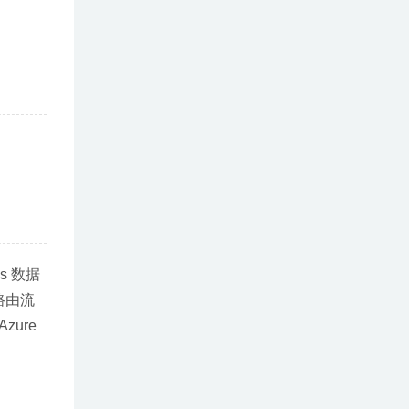
es 数据
路由流
ure 