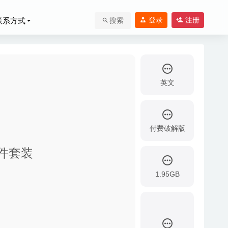
登录
注册
联系方式
搜索
英文
付费破解版
04-13
效插件套装
8-08
1.95GB
26