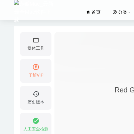
首页
分类
媒体工具
了解VIP
微信小助手
Red 
cDock 
4K Vide
历史版本
PhoneT
ColoFol
人工安全检测