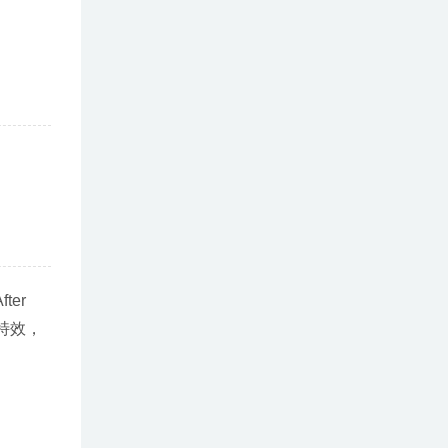
er 
觉特效，