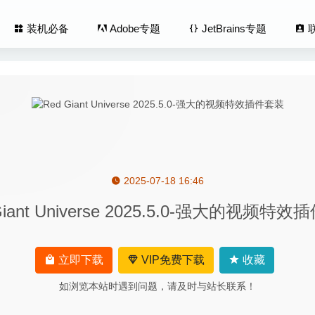
装机必备
Adobe专题
JetBrains专题
2025-07-18 16:46
 2.5.4 中文修复版-微信登录免认证消息防撤回及微信多开
2020-
Giant Universe 2025.5.0-强大的视频特
4.2.2 – Dock栏美化自定义工具
2020-09-12
o Downloader 4.13 中文版-YouTube、Vimeo视频下载工具
2020-0
rans 5.1.0(20201224) 中文版-手机数据快速传输迁移工具
2020-12-
立即下载
VIP免费下载
收藏
XS 2.2.2 – 优秀的macOS取色软件
2023-06-24
如浏览本站时遇到问题，请及时与站长联系！