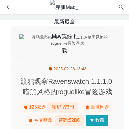
2025-02-28 18:43
Chatology 1.2.5 – 聊天信息搜索管理工具
2021-01-28
TinkerTool System 6.92 – 优秀的系统维护工具
2020-09-11
渡鸦观察Ravenswatch 1.1.1.0-
Movie Thumbnails Maker 3.2.1 – 视频缩略图制作工具
暗黑风格的roguelike冒险游戏
2020-05-04
4K YouTube to MP3 3.13.1.3850 – 在线音乐转换及下载器
123云盘
密码:W3Hf
百度网盘
2020-09-17
Slidepad 1.0.28 for Mac- WEB应用侧边滑动窗口切换神器
夸克网盘
密码:52B6
收藏
2020-03-23