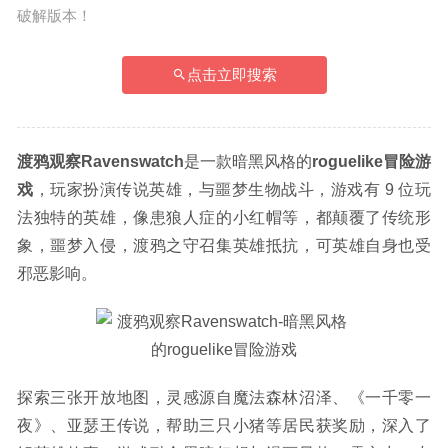
破解版本！
点击立即搜索
渡鸦观察Ravenswatch
是一款暗黑风格的
roguelike冒险游
戏
，玩家扮演传说英雄，与噩梦生物战斗，游戏有 9 位玩
法独特的英雄，像患狼人症的小红帽等，都颠覆了传统形
象，噩梦入侵，渡鸦之守召集英雄抵抗，可英雄自身也受
邪恶影响。
探索三张开放地图，灵感源自魔法森林沼泽、《一千零一
夜》、亚瑟王传说，帮助三只小猪等居民获奖励，深入了