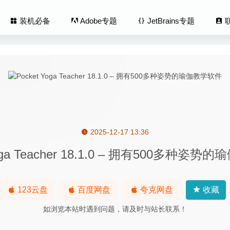
装机必备
Adobe专题
JetBrains专题
2025-12-17 13:36
io 1.9 – 电池健康检测管理工具
2020-04-23
Yoga Teacher 18.1.0 – 拥有500多种姿
Buddy 2.0.19 – 远程控制工具
2021-06-07
Desktop Manager Enterprise 2020.1.6.0 for Mac中文版-
123云盘
百度网盘
夸克网盘
收藏
sive Downloader 8.6 中文版-mac多线程下载器
2026-01-06
如浏览本站时遇到问题，请及时与站长联系！
o YouTube Converter 2.1.15 – 简洁的Youtube 视频下载工具
2020-