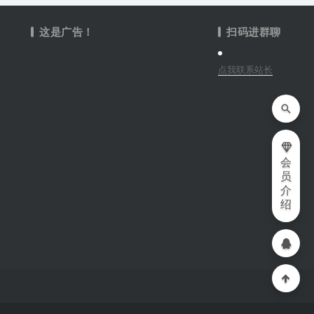
这是广告！
扫码进群聊
点我联系站长
会
员
介
绍