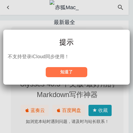
提示
不支持登录iCloud同步使用！
2026-08-07 18:37
知道了
Ulysses 40.3 中文版-最好用的
Autodesk AutoCAD 2021.0.1 中文版-非常出色且强大的
CAD绘图工具
2020-06-23
Markdown写作神器
Money Pro 2.5.13 中文版-非常出色的个人理财软件
2020-09-09
蓝奏云
百度网盘
收藏
Roadblock 1.9 – 强大的网页广告内容拦截工具
2021-11-
如浏览本站时遇到问题，请及时与站长联系！
16
RSS Menu 3.3.1 – 简单方便的RSS阅读器
2022-09-29