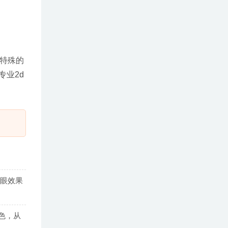
特殊的
业2d
眨眼效果
色，从