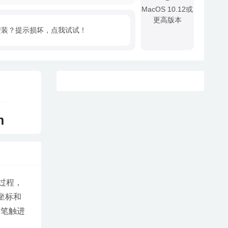
MacOS 10.12或
更高版本
安装？提示损坏，点我试试！
!
m
的过程，
坐标和
度笔触进