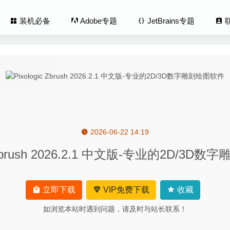
装机必备
Adobe专题
JetBrains专题
2026-06-22 14:19
er 20.0~B1 – MacOS平台快速运行Windows软件
2020-08-28
c Zbrush 2026.2.1 中文版-专业的2D/3
sto 1.28.1-高效离线视频和图像压缩工具
2026-06-09
D Mac Deluxe 12.0.0 – 专业的CAD制图设计工具
2021-03-24
p Pro 2020.0 20.1.228 中文版-草图大师专业3D建模软件
2020-05-
立即下载
VIP免费下载
收藏
e X9.3.3 – 专业的文献论文管理软件
2020-06-07
如浏览本站时遇到问题，请及时与站长联系！