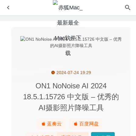
2024-07-24 19:29
Kit for Affinity-Templates 1.1 – 漂亮的Affinity系列模板套件
2020-08-24
ON1 NoNoise AI 2024
DxO PhotoLab 3 ELITE Edition 3.3.2.60 – 强大的RAW图
18.5.1.15726 中文版 – 优秀的
像处理软件
2020-07-29
AI摄影照片降噪工具
Smooze 1.9.5 – 非Apple鼠标平滑滚动和鼠标增强功能
2020-05-21
Viscosity 1.8.6 中文版-优秀的OpenVPN客户端
2020-07-08
蓝奏云
百度网盘
YT Saver 10.15.0 中文版 – 在线视频下载工具
2026-05-07