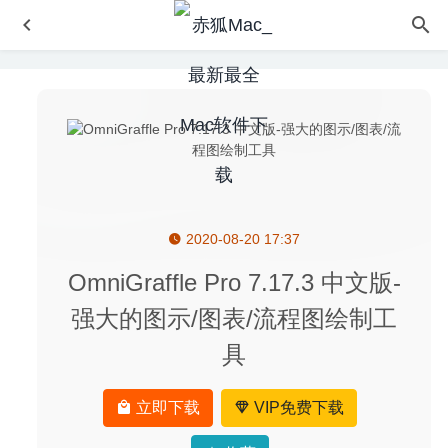
2020-08-20 17:37
TechTool Pro 13.0.1 中文版-Mac系统测试及维护工具
2020-09-04
OmniGraffle Pro 7.17.3 中文版-
洛雪音乐 1.1.1 中文版-全网无损音乐下载工具
2020-09-19
强大的图示/图表/流程图绘制工
Wattagio 1.13.1 中文版 – 电池健康检测管理工具
2022-09-
具
05
File Cabinet Pro 7.7.1 for Mac- Finder任务栏扩展增强
2020-03-23
立即下载
VIP免费下载
SQLPro Studio 2020.38 – 多用途数据库管理工具
2020-04-