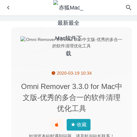
2020-03-19 10:34
Navicat Premium 15.0.20 中文版-可多重连接的数据库管理
工具
2020-08-14
Omni Remover 3.3.0 for Mac中
关于本站的疑问解答
2020-09-27
文版-优秀的多合一的软件清理
File Cabinet Pro 7.9.6 – Finder任务栏扩展增强
2020-07-09
优化工具
Allavsoft Video Downloader Converter 3.22.6.7466 – 专业
的视频下载及转换工具
2020-06-10
收藏
Exposure X6 6.0.8.237 – 创意摄影最佳照片编辑器
2021-
07-13
如浏览本站时遇到问题，请及时与站长联系！