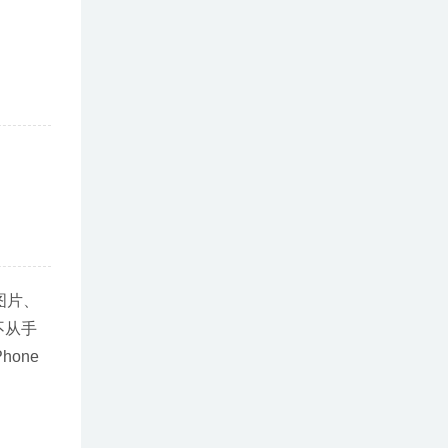
图片、
它不从手
one