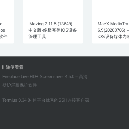
ne
iMazing 2.11.5 (13649)
MacX MediaTra
ios
中文版-终极完美IOS设备
6.9(20200706) – 优秀的
软件
管理工具
iOS设备媒体内
具
随便看看
Fireplace Live HD+ Screensaver 4.5.0 – 高清
壁炉屏幕保护软件
Termius 9.34.8- 跨平台优秀的SSH连接客户端