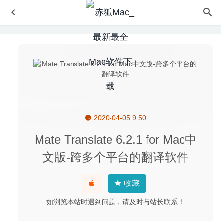
2020-04-05 9:50
Project Hospital (医院计划) 1.2.23584 中文版 – 模拟经营
游戏
2025-04-17
Mate Translate 6.2.1 for Mac中
File Cabinet Pro 7.9.2 – Finder任务栏扩展增强
2020-06-09
文版-跨多个平台的翻译软件
System Toolkit 2.3.1 – Mac系统维护工具箱
2020-08-23
Understand 5.1 (1020) for Mac- 源代码静态分析审查工具
收藏
2020-03-27
如浏览本站时遇到问题，请及时与站长联系！
Aiseesoft Mac Blu-ray Player 6.6.66 破解版 – 优秀的蓝光
视频播放器
2026-04-20