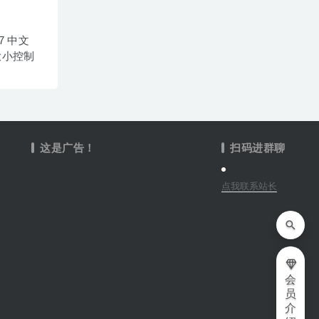
0.7 中文
大小控制
这是广告！
扫码进群聊
点我联系站长
会
员
介