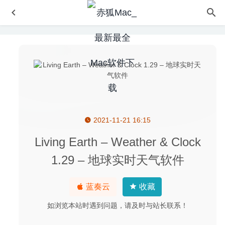
2021-11-21 16:15
iRightMouse 1.1.5 中文版-最强大的Mac右键菜单扩展工具
2020-07-23
Living Earth – Weather & Clock
Cisdem Duplicate Finder 5.2.0 – 简洁易用的重复文件查找
1.29 – 地球实时天气软件
及清理工具
2020-07-11
X Djing 2.3.2 中文版 – DJ音乐制作软件
2026-04-13
蓝奏云
收藏
AutoMounter 1.7.1 中文版-简洁而强大的网络共享自动加载
工具
2021-05-02
如浏览本站时遇到问题，请及时与站长联系！
Mediahuman Youtube Downloader 3.9.9.41 – 非常方便的