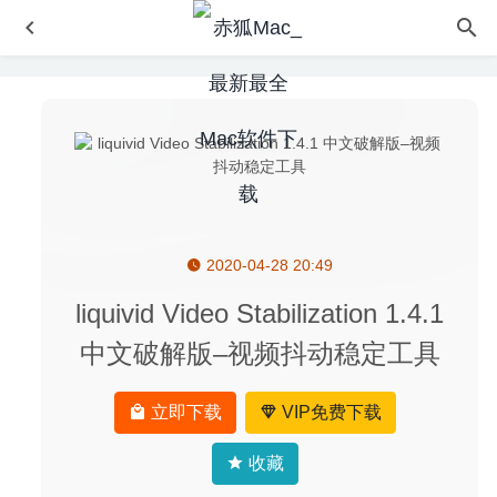
2020-04-28 20:49
Caffeinated 1.18 中文版-最好的Mac防休眠应用
2020-05-
14
liquivid Video Stabilization 1.4.1
DaVinci Resolve Studio(达芬奇) 16.2.2 中文版-顶级视频调
中文破解版–视频抖动稳定工具
色剪辑软件
2020-05-22
OmniFocus Pro 3.6.3 for Mac中文版-强大的时间任务管理
立即下载
VIP免费下载
软件
2020-03-27
Timemator 2.5.2 中文版-时间自动跟踪工具
2020-05-23
收藏
FSNotes 4.1.0 中文版-轻量级笔记软件
2020-04-08