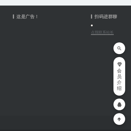
这是广告！
扫码进群聊
点我联系站长
会
员
介
绍