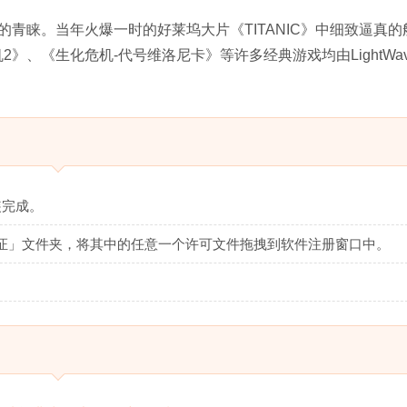
青睐。当年火爆一时的好莱坞大片《TITANIC》中细致逼真的
2》、《生化危机-代号维洛尼卡》等许多经典游戏均由LightWave
装完成。
证」文件夹，将其中的任意一个许可文件拖拽到软件注册窗口中。