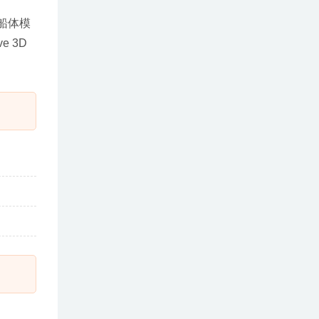
船体模
 3D