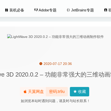
装机必备
Adobe专题
JetBrains专题
2020-07-17 20:36
ram 3.0.7 – 好用的Instagram视频下载工具
2020-08-19
Wave 3D 2020.0.2 – 功能非常强大的三维
ter 1.63 – 无干扰专注于写作的软件
2020-05-03
1.7.4 中文版-非常优秀的截图录屏的神器
2020-08-06
 Studio Code 1.49.1 中文版-微软轻量开源全能代码编辑器
2020-09-1
天翼网盘
密码:tr9u
收藏
-R 4 4.18 – GTD工作效率提升工具
2025-03-15
如浏览本站时遇到问题，请及时与站长联系！