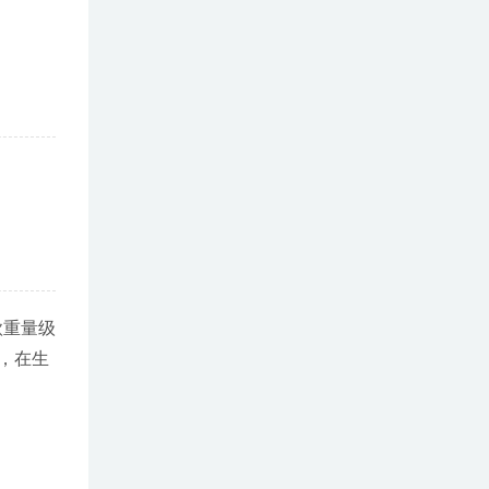
款重量级
，在生