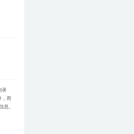
刻录
件，而
信息。