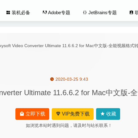
装机必备
Adobe专题
JetBrains专题
2020-03-25 9:43
Commander Pro 1.2.9 – 双窗口文件管理器
2021-02-09
 Converter Ultimate 11.6.6.2 for M
tor 2.5 中文版-时间自动跟踪工具
2020-05-05
Media Encoder 2020 14.3.1 中文版-视频和音频编码渲染工具
2020-
tor Pro 1.6.1 中文版-替代Photoshop的图片处理软件
2020-04-17
立即下载
VIP免费下载
收藏
 Pastello Pro 1.1.14 – 照片转换铅笔画软件
2020-07-10
如浏览本站时遇到问题，请及时与站长联系！