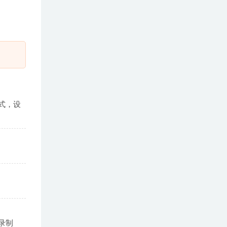
式，设
录制