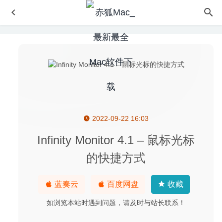
2022-09-22 16:03
Mellel 6.7.1 中文版 – 先进的多语言文本编辑器
2026-08-05
Slidepad 1.0.33 – WEB应用侧边滑动窗口切换神器
2020-
Infinity Monitor 4.1 – 鼠标光标
06-26
的快捷方式
Integrity Pro 9.8.5 破解版–网站死链清理及优化工具
2020-
08-21
蓝奏云
百度网盘
收藏
4K YouTube to MP3 3.13 – 在线音乐转换及下载器
2020-
08-08
如浏览本站时遇到问题，请及时与站长联系！
Convertos 2.0.1 – Mac触摸栏单位转换工具
2022-10-31