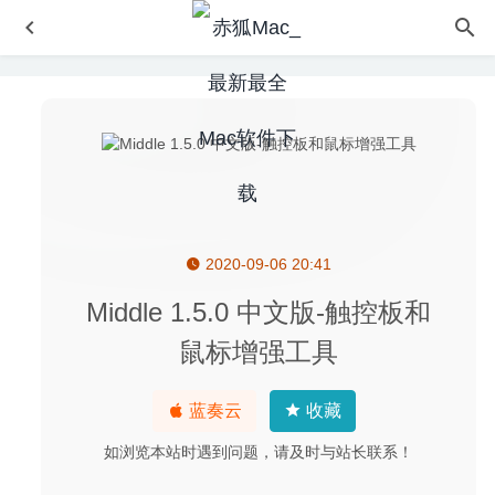
2020-09-06 20:41
Path Finder 9.3.2 中文版-功能强大的文件管理器
2020-05-
16
Middle 1.5.0 中文版-触控板和
Deckset 2.0.16 破解版–创意优秀的幻灯片制作工具
2020-
鼠标增强工具
05-15
Topaz Gigapixel AI 8.4.3 – AI智能无损放大图片软件
2025-
蓝奏云
收藏
09-15
AudFree DRM Audio Converter 2.11.0 – 轻量级的音频转
如浏览本站时遇到问题，请及时与站长联系！
换工具
2024-05-29