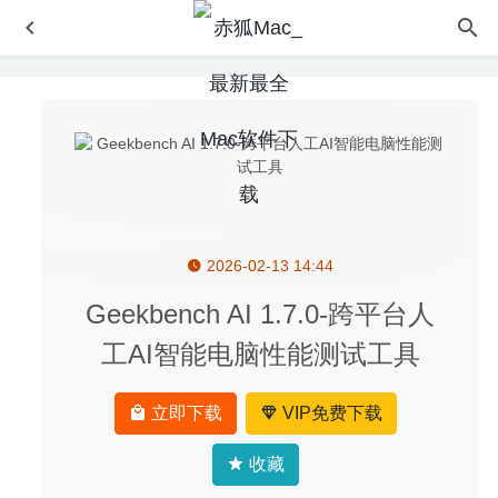
2026-02-13 14:44
Adobe Audition 2020 13.0.6 中文版-非常专业的音频处理软
件
2020-06-13
Geekbench AI 1.7.0-跨平台人
Performance Test 4.4.2-macOS系统基准测试器硬盘测速
工AI智能电脑性能测试工具
工具
2026-06-25
DssW Power Manager 5.4.8 – 简单易用的电源管理软件
立即下载
VIP免费下载
2020-05-08
Brightly PRO 2.2.1 – 自动增强照片视频亮度软件
2023-04-
收藏
26