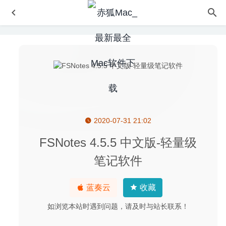
2020-07-31 21:02
Adobe Dimension 2021 3.4.4 中文版-三维3D建模工具
2022-10-17
FSNotes 4.5.5 中文版-轻量级
Amadeus Pro 2.7.5 (2389) for Mac中文版-多音轨音频编辑
笔记软件
器
2020-03-10
EtreCheck 6.2.1 for Mac- MacOS系统信息监测工具
2020-
蓝奏云
收藏
02-29
Principle 5.11 – 界面交互动画设计神器
2020-05-22
如浏览本站时遇到问题，请及时与站长联系！
BusyCal 3.10.1 中文版-优秀的任务日历软件
2020-06-04