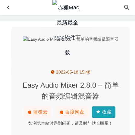
2022-05-18 15:48
USBclean 4.5.2 – 简单易用的U盘清理工具
2026-02-03
Wirecast Pro 13.1.1 – 专业摄像直播视频工具
2020-04-24
Easy Audio Mixer 2.8.0 – 简单
ZOC Terminal 7.25.5 for Mac- Telnet/SSH远程连接管理工
的音频编辑混音器
具
2020-03-10
DMG Canvas 3.0.11 – 磁盘映像DMG打包制作工具
2020-
蓝奏云
百度网盘
收藏
07-07
如浏览本站时遇到问题，请及时与站长联系！
Adobe Acrobat Pro DC 2020.012.20041 中文版-非常优秀
的PDF编辑器
2020-08-17